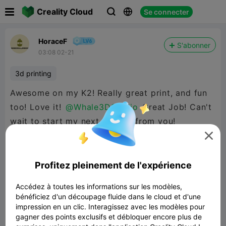

Creality Cloud
Se connecter



HoraceF
S'abonner
03:08 02-21
3d printing
Awesome on my K2! Really great print, and fun
too! Love it!
@Whale3DStudio
Great Job! Can't
wait to start my next project from you!

Profitez pleinement de l'expérience
Accédez à toutes les informations sur les modèles,
bénéficiez d'un découpage fluide dans le cloud et d'une
impression en un clic. Interagissez avec les modèles pour
gagner des points exclusifs et débloquer encore plus de