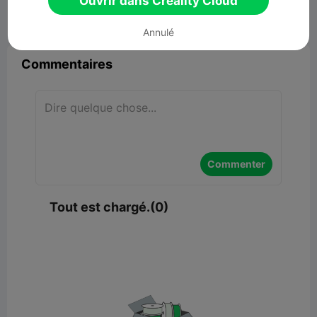
Ouvrir dans Creality Cloud


Signaler
5

Annulé
Commentaires
Commenter
Tout est chargé.(0)