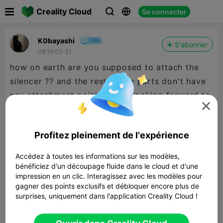

Creality Cloud
Se connecter



K0bayashi
S'abonner
08:16 02-21
how on earth are you supposed to attach the
silencer ?? and the rest of the parts don't have
any attachment points. I was looking forward to

this but now I'm just disappointed..... for the
price I was honestly expecting it to work better.
Profitez pleinement de l'expérience
Accédez à toutes les informations sur les modèles,
bénéficiez d'un découpage fluide dans le cloud et d'une
impression en un clic. Interagissez avec les modèles pour
gagner des points exclusifs et débloquer encore plus de
surprises, uniquement dans l'application Creality Cloud !
HALO ODST- SMG
1.96MB
Lier un modèle