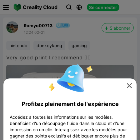

Creality Cloud
Se connecter



Romyo00713
S'abonner
12:24 02-21
nintendo
donkeykong
gaming
Very good print I recommend 👍🏻

Profitez pleinement de l'expérience
Accédez à toutes les informations sur les modèles,
bénéficiez d'un découpage fluide dans le cloud et d'une
impression en un clic. Interagissez avec les modèles pour
gagner des points exclusifs et débloquer encore plus de