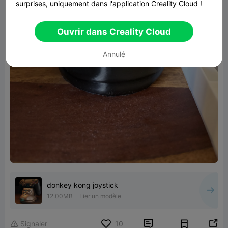
surprises, uniquement dans l'application Creality Cloud !
Ouvrir dans Creality Cloud
Annulé
donkey kong joystick
12.00MB
Lier un modèle


Signaler
10
