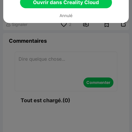
Butter Fly Knife
Ouvrir dans Creality Cloud
1.99MB
Lier un modèle
Annulé


Signaler
2

Commentaires
Commenter
Tout est chargé.(0)