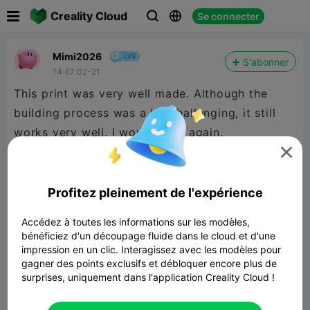

Creality Cloud
Se connecter



Mimi2026
S'abonner
14:47 02-21
This print was very well made. Although the
building process was a bit challenging, it still
works very well. I would print again.

Profitez pleinement de l'expérience
Accédez à toutes les informations sur les modèles,
bénéficiez d'un découpage fluide dans le cloud et d'une
impression en un clic. Interagissez avec les modèles pour
gagner des points exclusifs et débloquer encore plus de
surprises, uniquement dans l'application Creality Cloud !