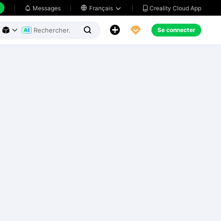
Creality Cloud App
Messages

Français





Se connecter


