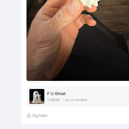
F U Ghost
5.88MB
Lier un modèle
Signaler
