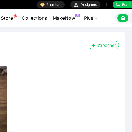

Premium

Designers
Établi


AI

Store
Collections
MakeNow
Plus

S'abonner