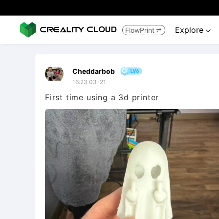
Explore
FlowPrint


Cheddarbob
16:23 03-21
First time using a 3d printer