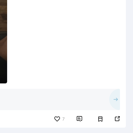


7