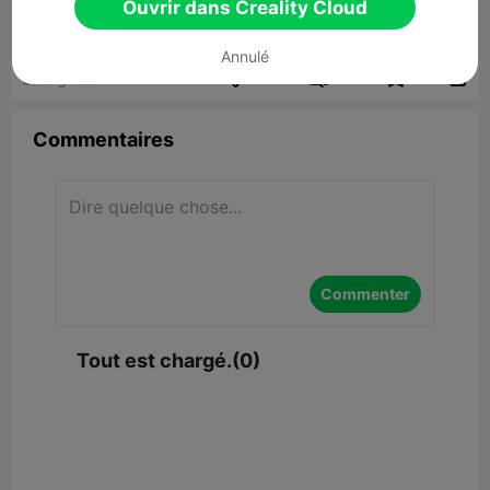
Ouvrir dans Creality Cloud
164.73KB
Lier un modèle
Annulé


Signaler
4

Commentaires
Commenter
Tout est chargé.(0)