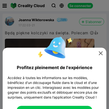

Creality Cloud
Se connecter



Joanna Wiktorowska
S'abonner
17:22 03-21
Będą piękne kolczyki na święta. Polecam 😉👍

Profitez pleinement de l'expérience
Accédez à toutes les informations sur les modèles,
bénéficiez d'un découpage fluide dans le cloud et d'une
impression en un clic. Interagissez avec les modèles pour
gagner des points exclusifs et débloquer encore plus de
surprises, uniquement dans l'application Creality Cloud !
Spring Rabbit Earrings