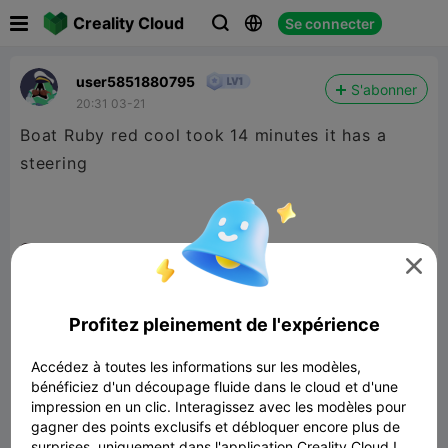

Creality Cloud
Se connecter



user5851880795
S'abonner
20:31 03-21
Boat Ruby red cool took 14 minutes it has a
steering

Profitez pleinement de l'expérience
Accédez à toutes les informations sur les modèles,
bénéficiez d'un découpage fluide dans le cloud et d'une
impression en un clic. Interagissez avec les modèles pour
gagner des points exclusifs et débloquer encore plus de
surprises, uniquement dans l'application Creality Cloud !