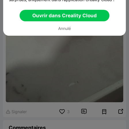
Ouvrir dans Creality Cloud
Annulé


Signaler
3

Commentaires