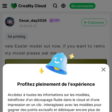

Creality Cloud
Se connecter



Oscar_day2026
S'abonner
23:06 03-21
3d printing
new Easter model out now. if you want to remix
my model please ask me..

Profitez pleinement de l'expérience
Accédez à toutes les informations sur les modèles,
bénéficiez d'un découpage fluide dans le cloud et d'une
impression en un clic. Interagissez avec les modèles pour
gagner des points exclusifs et débloquer encore plus de