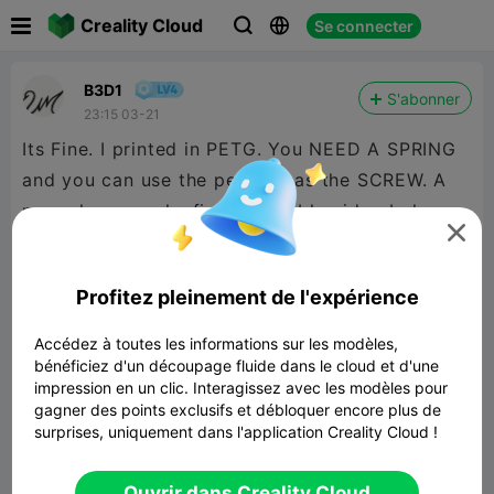

Creality Cloud
Se connecter



B3D1
S'abonner
23:15 03-21
Its Fine. I printed in PETG. You NEED A SPRING
and you can use the pens tip as the SCREW. A
normal pen works fine. Assembly video below.


480P LD
Profitez pleinement de l'expérience
Accédez à toutes les informations sur les modèles,

bénéficiez d'un découpage fluide dans le cloud et d'une
impression en un clic. Interagissez avec les modèles pour
gagner des points exclusifs et débloquer encore plus de
surprises, uniquement dans l'application Creality Cloud !
00:51
Ouvrir dans Creality Cloud