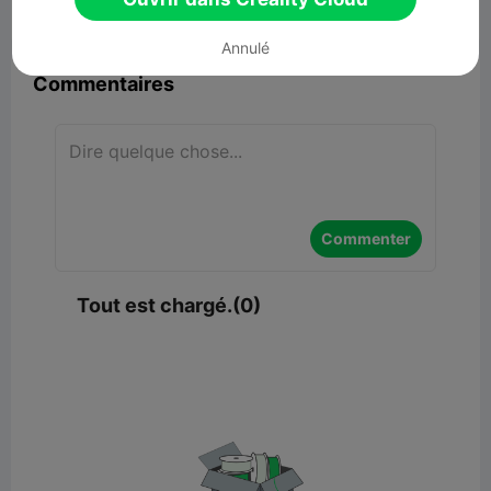


Signaler
6

Annulé
Commentaires
Commenter
Tout est chargé.(0)