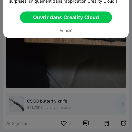
surprises, uniquement dans l'application Creality Cloud !
Ouvrir dans Creality Cloud
Annulé
CSGO butterfly knife
841.78KB
Lier un modèle


Signaler
7
