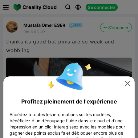

Creality Cloud
Se connecter



Mustafa Ömer ESER
S'abonner
08:16 03-22
thanks its good but pims are so weak and
wobbling

Profitez pleinement de l'expérience
Accédez à toutes les informations sur les modèles,
bénéficiez d'un découpage fluide dans le cloud et d'une
impression en un clic. Interagissez avec les modèles pour
gagner des points exclusifs et débloquer encore plus de