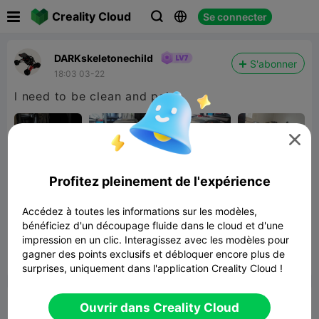

Creality Cloud
Se connecter



DARKskeletonechild
S'abonner
18:03 03-22
l need to be clean and paint

Profitez pleinement de l'expérience
PROTO36 RC Car Chassis
Accédez à toutes les informations sur les modèles,
bénéficiez d'un découpage fluide dans le cloud et d'une
51.95MB
Lier un modèle
impression en un clic. Interagissez avec les modèles pour
gagner des points exclusifs et débloquer encore plus de


Signaler
6

surprises, uniquement dans l'application Creality Cloud !
Commentaires
Ouvrir dans Creality Cloud