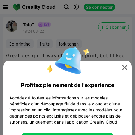

Creality Cloud
Se connecter



ToloT
S'abonner
19:24 03-22
3d printing
fruits
forkitchen
Great design. It wasn't easy to print, but I liked
it.

Profitez pleinement de l'expérience
Accédez à toutes les informations sur les modèles,
bénéficiez d'un découpage fluide dans le cloud et d'une
impression en un clic. Interagissez avec les modèles pour
gagner des points exclusifs et débloquer encore plus de
surprises, uniquement dans l'application Creality Cloud !