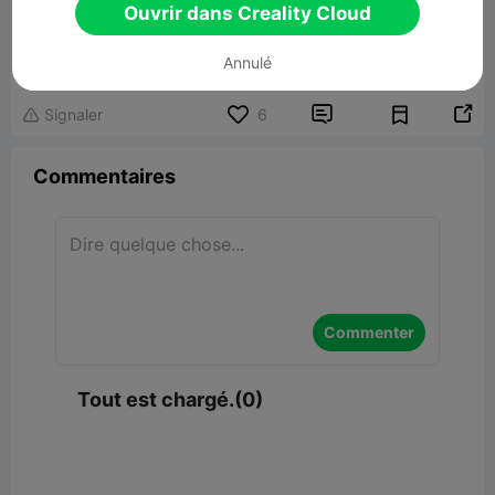
Ouvrir dans Creality Cloud
Foldable fruit platter（折叠水果盘）
Lier un modèle
Annulé


Signaler
6

Commentaires
Commenter
Tout est chargé.(0)