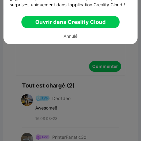


Signaler
8
2

surprises, uniquement dans l'application Creality Cloud !
Commentaires
Ouvrir dans Creality Cloud
Annulé
Commenter
Tout est chargé.(2)
Deo1deo
Awesome!!
16:08 03-23
PrinterFanatic3d