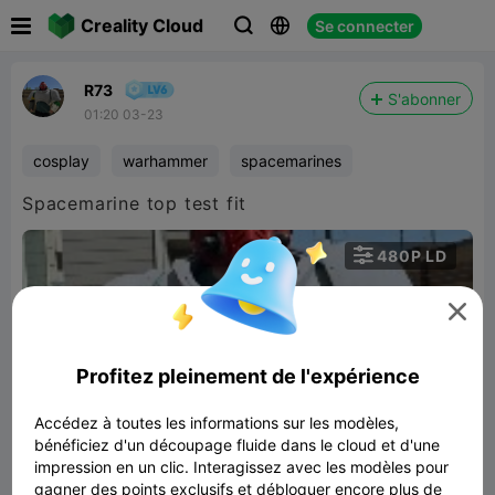

Creality Cloud
Se connecter



R73
S'abonner
01:20 03-23
cosplay
warhammer
spacemarines
Spacemarine top test fit

480P LD


Profitez pleinement de l'expérience
Accédez à toutes les informations sur les modèles,
bénéficiez d'un découpage fluide dans le cloud et d'une
00:10
impression en un clic. Interagissez avec les modèles pour
gagner des points exclusifs et débloquer encore plus de