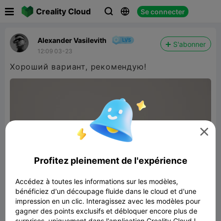

Creality Cloud
Se connecter



Alexander Vasilevith
S'abonner
12:09 03-23
Хороший вариант, рекомендую!

Profitez pleinement de l'expérience
Accédez à toutes les informations sur les modèles,
bénéficiez d'un découpage fluide dans le cloud et d'une
impression en un clic. Interagissez avec les modèles pour
gagner des points exclusifs et débloquer encore plus de
surprises, uniquement dans l'application Creality Cloud !