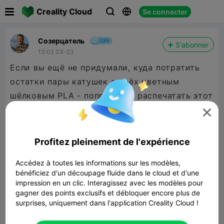

Creality Cloud
Se connecter



Созерцатель
S'abonner
13:02 03-23
Если вы ещё не придумали, куда потратить
остатки пары катушек с трёх цветным
шёлковым PLA - попробуйте распечатать этот
лотос.

Profitez pleinement de l'expérience
Accédez à toutes les informations sur les modèles,
bénéficiez d'un découpage fluide dans le cloud et d'une
impression en un clic. Interagissez avec les modèles pour
gagner des points exclusifs et débloquer encore plus de
surprises, uniquement dans l'application Creality Cloud !