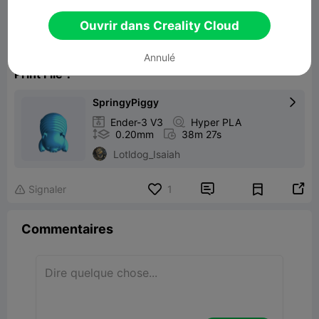
Springy Piggy
Ouvrir dans Creality Cloud
1.32MB
Lier un modèle
Annulé
Print File：
SpringyPiggy


Ender-3 V3

Hyper PLA

0.20mm

38m 27s
Lotldog_Isaiah


Signaler
1

Commentaires