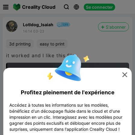

Creality Cloud
Se connecter



Lotldog_Isaiah
S'abonner
14:14 03-23
3d printing
easy to print
it worked and I like this file

Profitez pleinement de l'expérience
Accédez à toutes les informations sur les modèles,
bénéficiez d'un découpage fluide dans le cloud et d'une
impression en un clic. Interagissez avec les modèles pour
gagner des points exclusifs et débloquer encore plus de
surprises, uniquement dans l'application Creality Cloud !