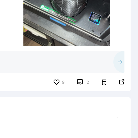


9
2