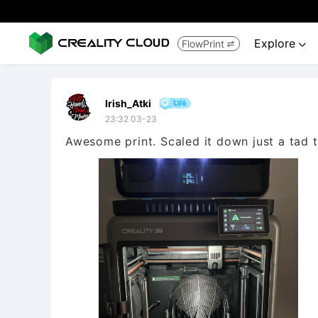
Explore
FlowPrint


Irish_Atki
23:32 03-23
Awesome print. Scaled it down just a tad t