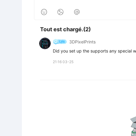



Tout est chargé.(2)
3DPixelPrints
Did you set up the supports any special 
21:16 03-25