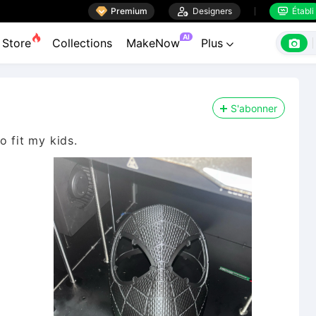

Premium

Designers
Établi


AI

Store
Collections
MakeNow
Plus

S'abonner
o fit my kids.