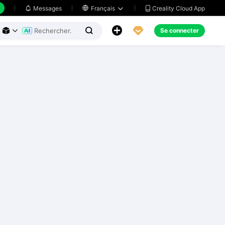
Creality Cloud App
Messages

Français





Se connecter


