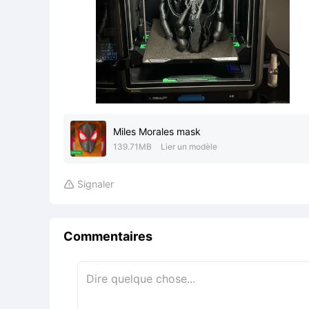
Miles Morales mask
139.71MB
Lier un modèle
Signaler

Commentaires