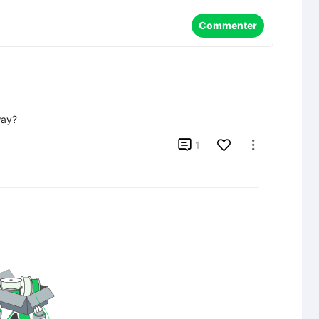
Commenter
way?

1
