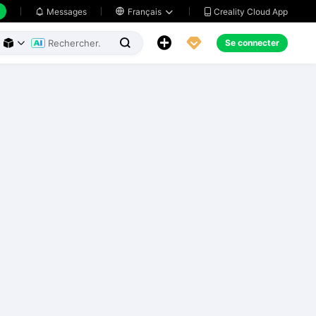
Creality Cloud App
Messages

Français





Se connecter


