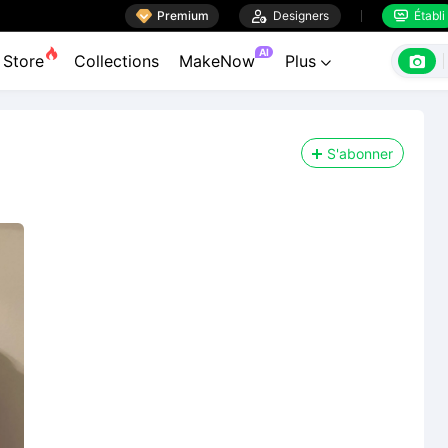

Premium

Designers
Établi


AI

Store
Collections
MakeNow
Plus

S'abonner