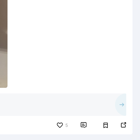


5