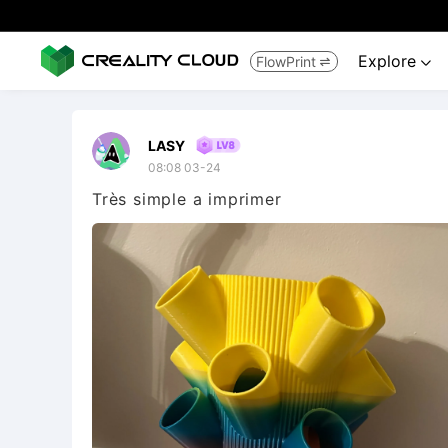
Explore
FlowPrint


LASY
08:08 03-24
Très simple a imprimer