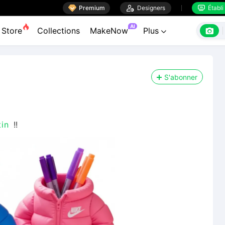

Premium

Designers
Établi


AI

Store
Collections
MakeNow
Plus

S'abonner
in
!!