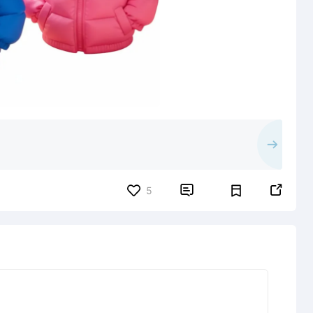


5