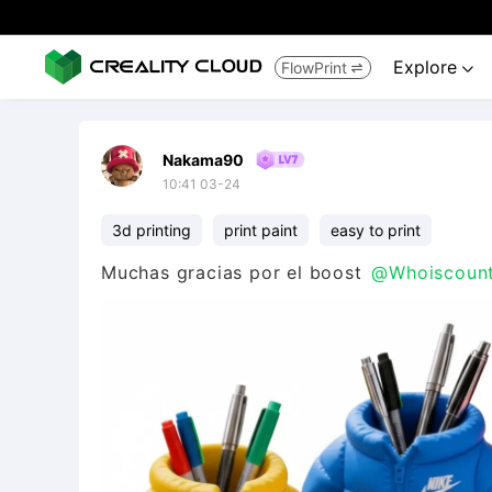
Explore
FlowPrint


Nakama90
10:41 03-24
3d printing
print paint
easy to print
Muchas gracias por el boost
@Whoiscount