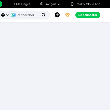
Creality Cloud App
Messages

Français





Se connecter


