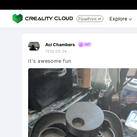
Explore
FlowPrint


Aci Chambers
15:52 03-24
it's awesome fun