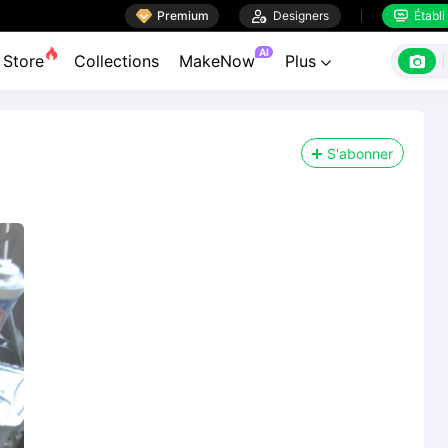

Premium

Designers
Établi


AI

Store
Collections
MakeNow
Plus

S'abonner