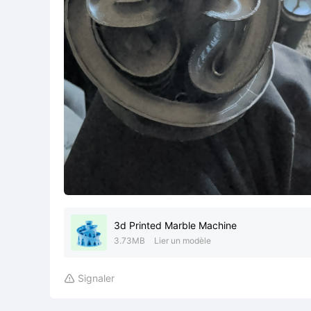
3d Printed Marble Machine
3.73MB
Lier un modèle
Signaler
