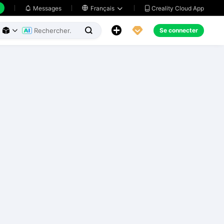
Creality Cloud App
Messages

Français





Se connecter


