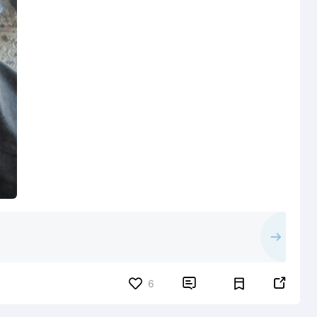


6