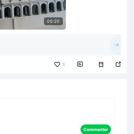
00:20


5
Commenter