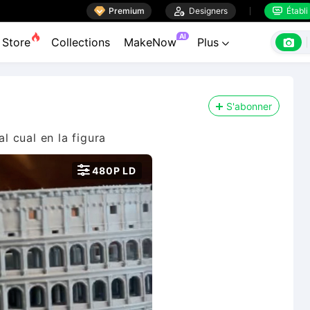

Premium

Designers
Établi


AI

Store
Collections
MakeNow
Plus

S'abonner
al cual en la figura

480P LD