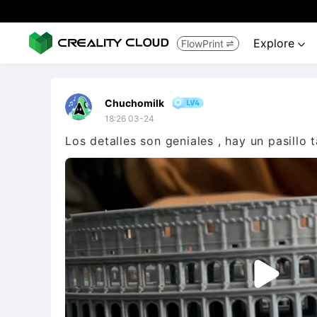
Explore
FlowPrint


Chuchomilk
18:26 03-24
Los detalles son geniales , hay un pasillo t
