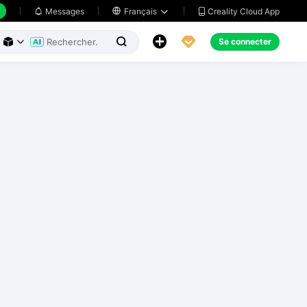
Creality Cloud App
Messages

Français





Se connecter


