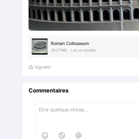
Roman Collosseum
28.07MB
Lier un modèle
Signaler

Commentaires


