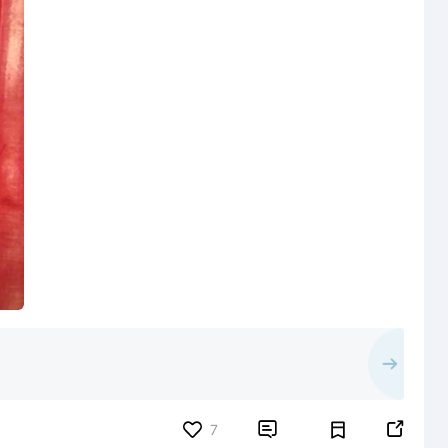


7