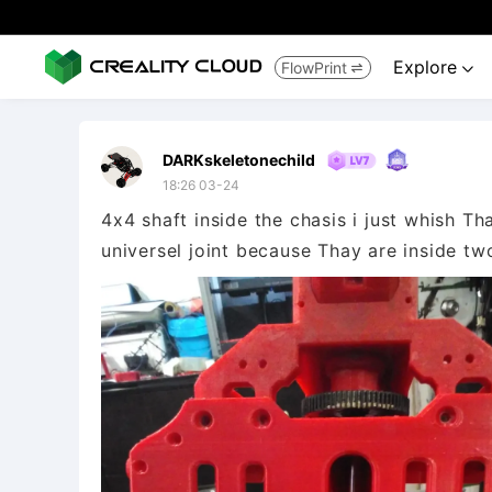
Explore
FlowPrint


DARKskeletonechild
18:26 03-24
4x4 shaft inside the chasis i just whish T
universel joint because Thay are inside tw