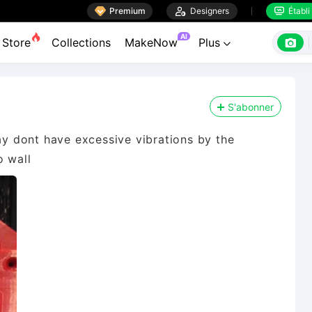

Premium

Designers
Établi


AI

Store
Collections
MakeNow
Plus

S'abonner
hay dont have excessive vibrations by the
o wall