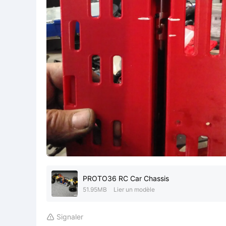
PROTO36 RC Car Chassis
51.95MB
Lier un modèle
Signaler
