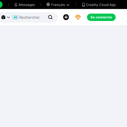
Creality Cloud App
Messages

Français





Se connecter


