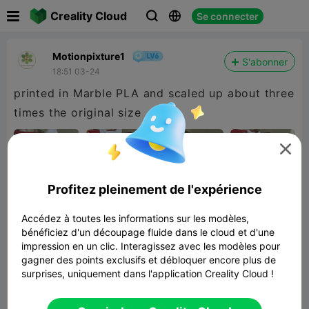

Creality Cloud
Se connecter



Motionpixture1
S'abonner
18:51 03-24
printed in Marble PLA and scaled up about three
times the original size

Profitez pleinement de l'expérience
Accédez à toutes les informations sur les modèles,
bénéficiez d'un découpage fluide dans le cloud et d'une
impression en un clic. Interagissez avec les modèles pour
gagner des points exclusifs et débloquer encore plus de
surprises, uniquement dans l'application Creality Cloud !
Cat