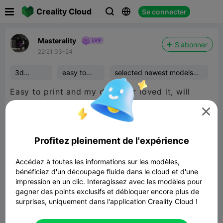

Creality Cloud
Se connecter



Masterality
S'abonner
22:21 03-24
3d
easy to
selected newest models
printing
print
2507
Easy to print and my daughter loved it, will
paint it tomorrow.

Profitez pleinement de l'expérience
Accédez à toutes les informations sur les modèles,
bénéficiez d'un découpage fluide dans le cloud et d'une
impression en un clic. Interagissez avec les modèles pour
gagner des points exclusifs et débloquer encore plus de
surprises, uniquement dans l'application Creality Cloud !