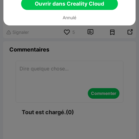
Ouvrir dans Creality Cloud
Lucky Cat for drawing or paint
71.22MB
Lier un modèle
Annulé


Signaler
5

Commentaires
Commenter
Tout est chargé.(0)