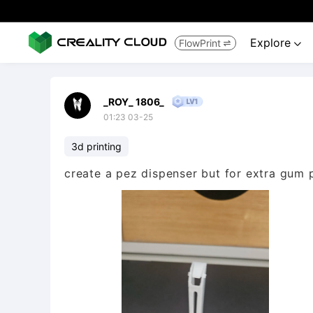
Explore
FlowPrint


_ROY_ 1806_
01:23 03-25
3d printing
create a pez dispenser but for extra gum pe