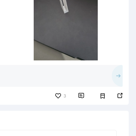


3