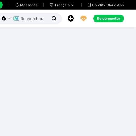
Creality Cloud App
Messages

Français





Se connecter


