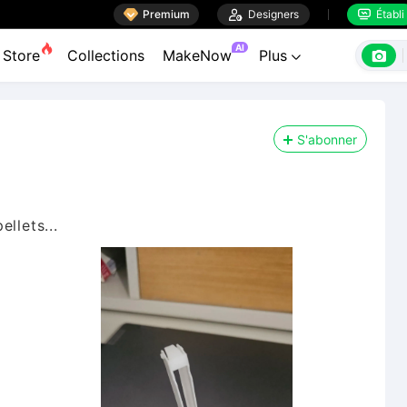

Premium

Designers
Établi


AI

Store
Collections
MakeNow
Plus

S'abonner
llets...