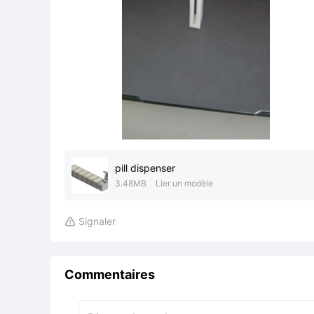
pill dispenser
3.48MB
Lier un modèle
Signaler

Commentaires