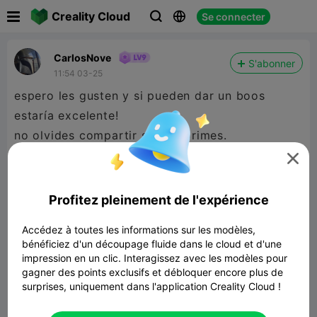

Creality Cloud
Se connecter



CarlosNove
S'abonner
11:54 03-25
espero les gusten y si pueden dar un boos
estaría excelente!
no olvides compartir si lo imprimes.


480P LD
Profitez pleinement de l'expérience

Accédez à toutes les informations sur les modèles,
bénéficiez d'un découpage fluide dans le cloud et d'une
impression en un clic. Interagissez avec les modèles pour
gagner des points exclusifs et débloquer encore plus de
surprises, uniquement dans l'application Creality Cloud !
00:29