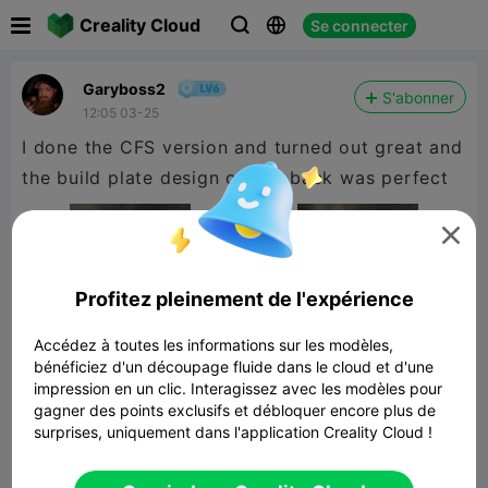

Creality Cloud
Se connecter



Garyboss2
S'abonner
12:05 03-25
I done the CFS version and turned out great and
the build plate design on the back was perfect

Profitez pleinement de l'expérience
Accédez à toutes les informations sur les modèles,
bénéficiez d'un découpage fluide dans le cloud et d'une
impression en un clic. Interagissez avec les modèles pour
gagner des points exclusifs et débloquer encore plus de
surprises, uniquement dans l'application Creality Cloud !
Bookmark Yuji Jujutsu Kaisen