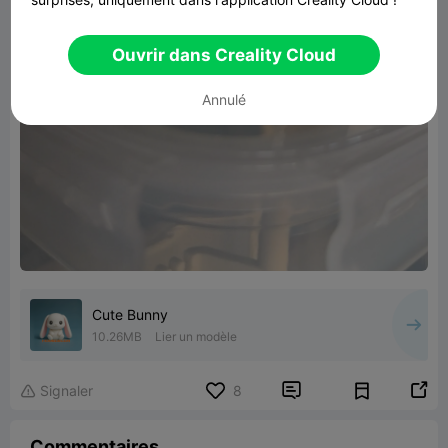
Ouvrir dans Creality Cloud
Annulé
Cute Bunny
10.26MB
Lier un modèle


Signaler
8

Commentaires