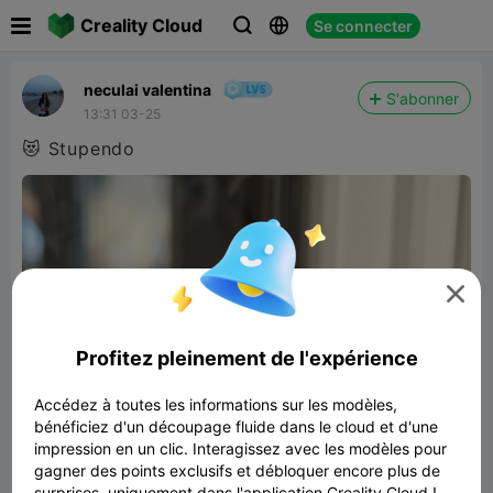

Creality Cloud
Se connecter



neculai valentina
S'abonner
13:31 03-25
😻 Stupendo

Profitez pleinement de l'expérience
Accédez à toutes les informations sur les modèles,
bénéficiez d'un découpage fluide dans le cloud et d'une
impression en un clic. Interagissez avec les modèles pour
gagner des points exclusifs et débloquer encore plus de
surprises, uniquement dans l'application Creality Cloud !