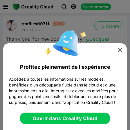

Creality Cloud
Se connecter



stoffies00711
S'abonner
20:01 03-25
Thank you for the boosts today
@Jacques
Buchanan 81
@PsychoSteve



Signaler
7

Profitez pleinement de l'expérience
Commentaires
Accédez à toutes les informations sur les modèles,
bénéficiez d'un découpage fluide dans le cloud et d'une
impression en un clic. Interagissez avec les modèles pour
gagner des points exclusifs et débloquer encore plus de
surprises, uniquement dans l'application Creality Cloud !
Commenter
Ouvrir dans Creality Cloud