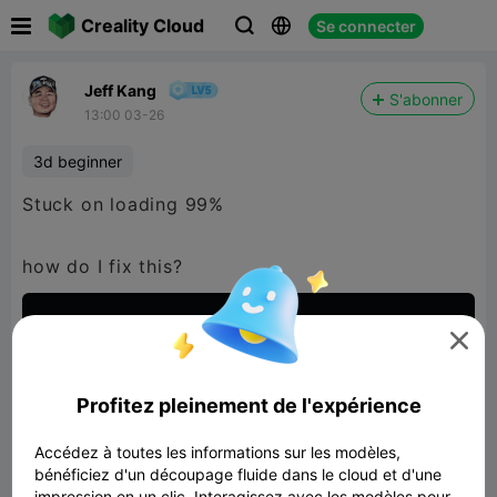

Creality Cloud
Se connecter



Jeff Kang
S'abonner
13:00 03-26
3d beginner
Stuck on loading 99%
how do I fix this?

Profitez pleinement de l'expérience
Accédez à toutes les informations sur les modèles,
bénéficiez d'un découpage fluide dans le cloud et d'une
impression en un clic. Interagissez avec les modèles pour