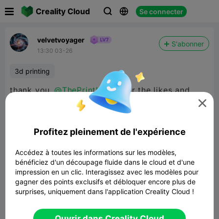

Creality Cloud
Se connecter



velvetvoyager
S'abonner
13:30 03-26
3d printing
thank you
@ThePrintLover
for the likes and
helping i really appreciate it :)

Profitez pleinement de l'expérience
Accédez à toutes les informations sur les modèles,
bénéficiez d'un découpage fluide dans le cloud et d'une
impression en un clic. Interagissez avec les modèles pour
gagner des points exclusifs et débloquer encore plus de
surprises, uniquement dans l'application Creality Cloud !
Ouvrir dans Creality Cloud