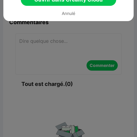


Signaler
6

Annulé
Commentaires
Commenter
Tout est chargé.(0)