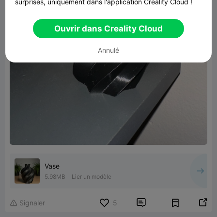
surprises, uniquement dans l'application Creality Cloud !
Ouvrir dans Creality Cloud
Annulé
Vase
5.98MB
Lier un modèle


Signaler
5
