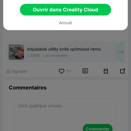
Ouvrir dans Creality Cloud
Annulé
Adjustable utility knife optimized remix
2.22MB
Lier un modèle


Signaler
11

Commentaires
Commenter