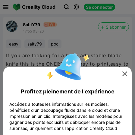

Creality Cloud
Se connecter



SaLtY79
S'abonner
17:55 03-26
easy
salty79
poc
If you are looking for a NICE adjustable blade
knife,this is the ONE🙌 very easy to print,easy to
install the hardware(2-screws N blade) and

mainly,easy to adjust to the length of blade you
want exposed for the task💥 even has a LIL
Profitez pleinement de l'expérience
opening for quick cut🪚
Accédez à toutes les informations sur les modèles,
bénéficiez d'un découpage fluide dans le cloud et d'une
impression en un clic. Interagissez avec les modèles pour
gagner des points exclusifs et débloquer encore plus de
surprises, uniquement dans l'application Creality Cloud !