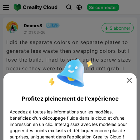

Creality Cloud
Se connecter



Dmmrs8
S'abonner
21:01 03-26
I did the separate colors on separate plates to
generate less waste then swapping colors but I
love the build. I had to scale up the screw sizes
because they were to small and didn’t grab. I
went up to 104% on scaling for the screws and

fit perfect.
Profitez pleinement de l'expérience
Accédez à toutes les informations sur les modèles,
bénéficiez d'un découpage fluide dans le cloud et d'une
impression en un clic. Interagissez avec les modèles pour
gagner des points exclusifs et débloquer encore plus de
surprises, uniquement dans l'application Creality Cloud !