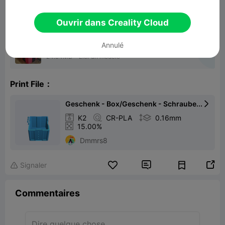
Ouvrir dans Creality Cloud
Annulé
Annoying gift
24.94MB
Lier un modèle
Print File：
Geschenk - Box/Geschenk - Schraube...


K2

CR-PLA

0.16mm

15.00%
Dmmrs8


Signaler

Commentaires