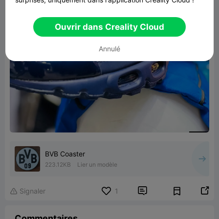
Ouvrir dans Creality Cloud
Annulé
BVB Coaster
223.12KB
Lier un modèle


Signaler
1

Commentaires