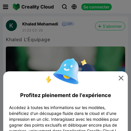

Creality Cloud
Se connecter



Khaled Mehamedi
S'abonner
21:23 03-26
Khaled L’Équipage

Profitez pleinement de l'expérience
Accédez à toutes les informations sur les modèles,
bénéficiez d'un découpage fluide dans le cloud et d'une
impression en un clic. Interagissez avec les modèles pour
gagner des points exclusifs et débloquer encore plus de
surprises, uniquement dans l'application Creality Cloud !