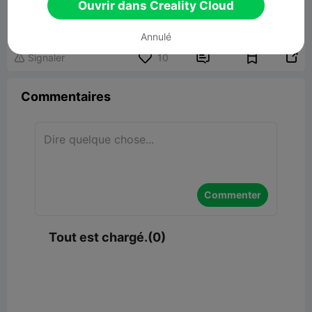
3d turntable
Ouvrir dans Creality Cloud
7.49MB
Lier un modèle
Annulé


Signaler
10

Commentaires
Commenter
Tout est chargé.(0)