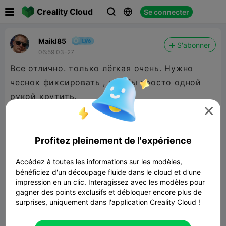

Creality Cloud
Se connecter



Maikl85
S'abonner
06:59 03-27
Все отлично. только лёгкая очень. Нужно
чеснок фиксировать , что бы просто одной
рукой крутить.

Profitez pleinement de l'expérience
Accédez à toutes les informations sur les modèles,
bénéficiez d'un découpage fluide dans le cloud et d'une
impression en un clic. Interagissez avec les modèles pour
gagner des points exclusifs et débloquer encore plus de
surprises, uniquement dans l'application Creality Cloud !