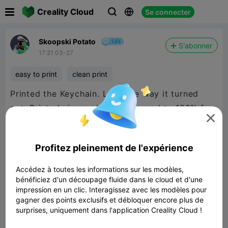

Creality Cloud
Se connecter



Skoopski Potato
S'abonner
17:21 03-27
easy to print
clean print
Printed the Keychain. Love the way it turned
out. Printed nice and fast. Enlarged to 120% for

a slightly bigger version. Looks very clean and
neat.
Profitez pleinement de l'expérience
Accédez à toutes les informations sur les modèles,
bénéficiez d'un découpage fluide dans le cloud et d'une
impression en un clic. Interagissez avec les modèles pour
gagner des points exclusifs et débloquer encore plus de
surprises, uniquement dans l'application Creality Cloud !