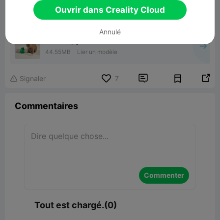
Ouvrir dans Creality Cloud
Annulé
Cute Capybara
44.55MB
Lier un modèle


Signaler
7

Commentaires
Commenter
Tout est chargé.(0)