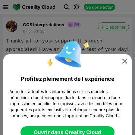

Creality Cloud
Se connecter



CCS Interpretations
S'abonner
07:01 03-28
Thanks all for your support. It is much
appreciated! Have an awesome rest of your day!

Profitez pleinement de l'expérience
Accédez à toutes les informations sur les modèles,
bénéficiez d'un découpage fluide dans le cloud et d'une
impression en un clic. Interagissez avec les modèles pour
gagner des points exclusifs et débloquer encore plus de
surprises, uniquement dans l'application Creality Cloud !


Signaler
9

Ouvrir dans Creality Cloud