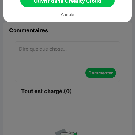
Ouvrir dans Creality Cloud


Signaler
2

Annulé
Commentaires
Commenter
Tout est chargé.(0)