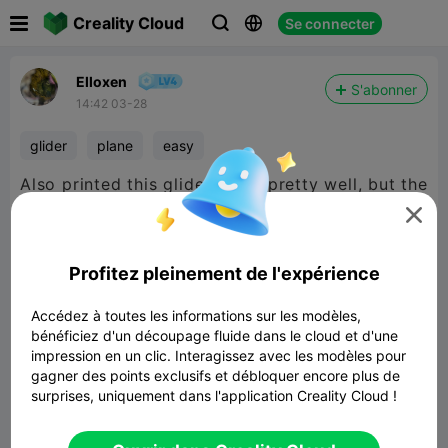

Creality Cloud
Se connecter



Elloxen
S'abonner
14:42 03-28
glider
plane
easy
Also printed this glider plane pretty well, but the
wings or a little thick so it is not the best but I

like the design
Profitez pleinement de l'expérience
Accédez à toutes les informations sur les modèles,
bénéficiez d'un découpage fluide dans le cloud et d'une
impression en un clic. Interagissez avec les modèles pour
gagner des points exclusifs et débloquer encore plus de
surprises, uniquement dans l'application Creality Cloud !