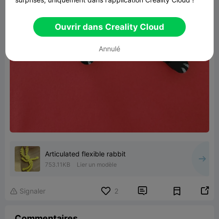
Ouvrir dans Creality Cloud
Annulé
Articulated flexible rabbit
753.11KB
Lier un modèle


Signaler
2

Commentaires