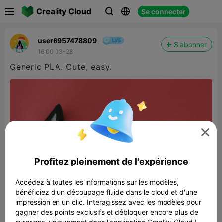

Creality Cloud
Se connecter



user6957478809
S'abonner
16:00 03-28
Generic PLA. Cute, easy.

Profitez pleinement de l'expérience
Accédez à toutes les informations sur les modèles,
bénéficiez d'un découpage fluide dans le cloud et d'une
impression en un clic. Interagissez avec les modèles pour
gagner des points exclusifs et débloquer encore plus de
surprises, uniquement dans l'application Creality Cloud !