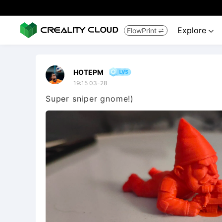
Explore
FlowPrint


НОТЕРМ
19:15 03-28
Super sniper gnome!)