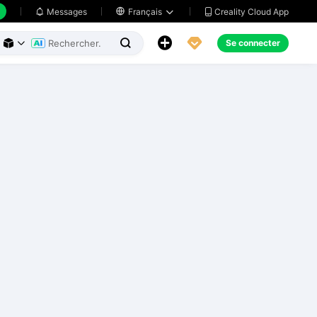
Creality Cloud App
Messages

Français





Se connecter


