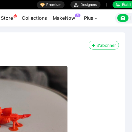

Premium

Designers
Établi


AI

Store
Collections
MakeNow
Plus

S'abonner