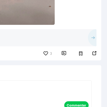


3
Commenter