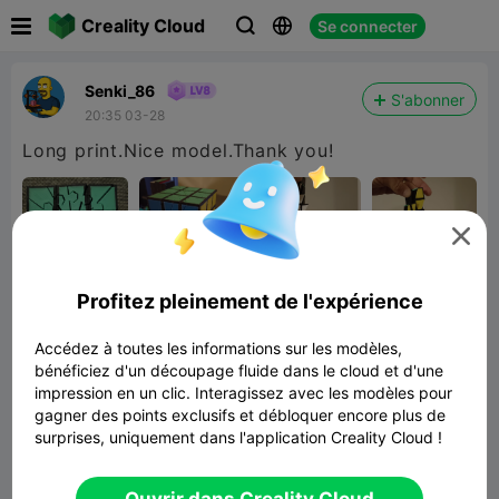

Creality Cloud
Se connecter



Senki_86
S'abonner
20:35 03-28
Long print.Nice model.Thank you!

Profitez pleinement de l'expérience
Accédez à toutes les informations sur les modèles,
bénéficiez d'un découpage fluide dans le cloud et d'une
impression en un clic. Interagissez avec les modèles pour
gagner des points exclusifs et débloquer encore plus de
surprises, uniquement dans l'application Creality Cloud !
Rubik's Cube Prank Cube and Twisty
Fidget
Lier un modèle