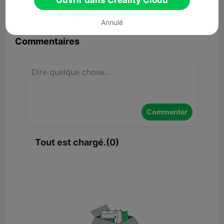
Ouvrir dans Creality Cloud


Signaler
5

Annulé
Commentaires
Commenter
Tout est chargé.(0)