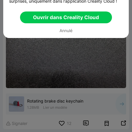
surprises, uniquement dans l'application Creality Cloud !
Ouvrir dans Creality Cloud
Annulé
Rotating brake disc keychain
1.28MB
Lier un modèle


Signaler
12
