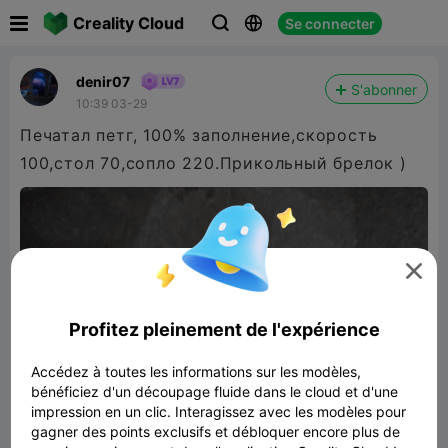

Creality Cloud
Se connecter



denir07
S'abonner
10:39 03-29
Печатал петг, 100% заполнение,скорость
100,стол 70,сопло 220.Прикольный брелок )

Profitez pleinement de l'expérience
Accédez à toutes les informations sur les modèles,
bénéficiez d'un découpage fluide dans le cloud et d'une
impression en un clic. Interagissez avec les modèles pour
gagner des points exclusifs et débloquer encore plus de