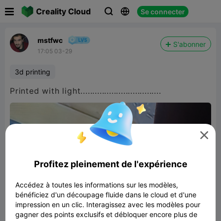

Creality Cloud
Se connecter



mstfwc
S'abonner
17:05 03-29
3d printing
Printed with light..................................

Profitez pleinement de l'expérience
Accédez à toutes les informations sur les modèles,
bénéficiez d'un découpage fluide dans le cloud et d'une
impression en un clic. Interagissez avec les modèles pour
gagner des points exclusifs et débloquer encore plus de