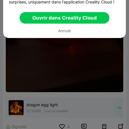
surprises, uniquement dans l'application Creality Cloud !
Ouvrir dans Creality Cloud
Annulé
dragon egg light
27.50MB
Lier un modèle


Signaler
4
