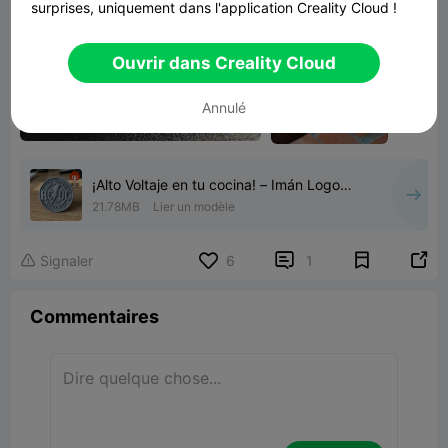
surprises, uniquement dans l'application Creality Cloud !
Ouvrir dans Creality Cloud
Annulé
¡Alto Voltaje en tu cocina! – Imán Logo
AC/DC
21.78MB
Lier un modèle


Signaler
6
1

Commentaires