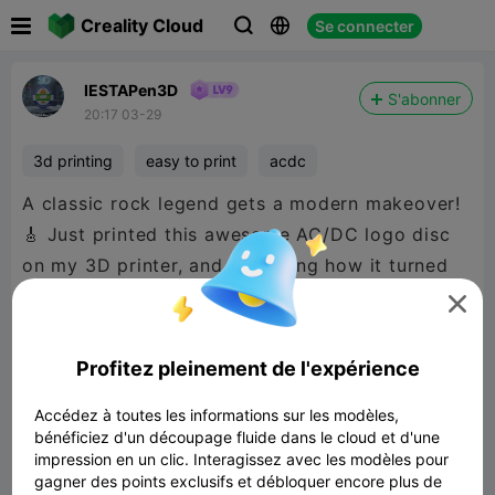

Creality Cloud
Se connecter



IESTAPen3D
S'abonner
20:17 03-29
3d printing
easy to print
acdc
A classic rock legend gets a modern makeover!
🎸 Just printed this awesome AC/DC logo disc
on my 3D printer, and I'm loving how it turned
out. The mint green color is unexpected, but it

totally works, giving the design a unique, almost
vintage feel
@Red Bros P&P
Profitez pleinement de l'expérience
Accédez à toutes les informations sur les modèles,
bénéficiez d'un découpage fluide dans le cloud et d'une
impression en un clic. Interagissez avec les modèles pour
gagner des points exclusifs et débloquer encore plus de