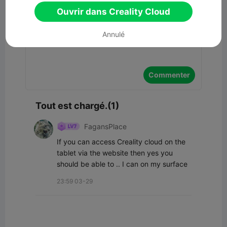
Commentaires
Ouvrir dans Creality Cloud
Annulé
Commenter
Tout est chargé.(1)
FagansPlace
If you can access Creality cloud on the 
tablet via the website then yes you 
should be able to .. I can on my surface
23:59 03-29