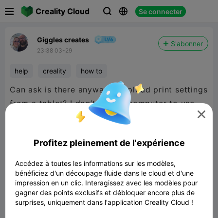

Creality Cloud
Se connecter



Giggles creates
S'abonner
23:38 03-29
help
creality
how to
Can ask is there anyway to upload print settings
from a tablet? I don’t have a computer to use

and would really like to be able to do this. Any
help would be greatly appreciated
Profitez pleinement de l'expérience
Shelf live edge wood
Accédez à toutes les informations sur les modèles,
14.49MB
Lier un modèle
bénéficiez d'un découpage fluide dans le cloud et d'une
impression en un clic. Interagissez avec les modèles pour
gagner des points exclusifs et débloquer encore plus de


Signaler
3
1

surprises, uniquement dans l'application Creality Cloud !