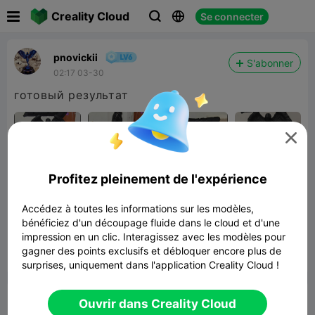

Creality Cloud
Se connecter



pnovickii
S'abonner
02:17 03-30
готовый результат

Profitez pleinement de l'expérience
солдат удачи Z
Accédez à toutes les informations sur les modèles,

bénéficiez d'un découpage fluide dans le cloud et d'une
Lier un modèle
impression en un clic. Interagissez avec les modèles pour
gagner des points exclusifs et débloquer encore plus de


Signaler
6

surprises, uniquement dans l'application Creality Cloud !
Commentaires
Ouvrir dans Creality Cloud