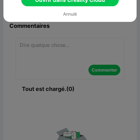
Ouvrir dans Creality Cloud


Signaler
8

Annulé
Commentaires
Commenter
Tout est chargé.(0)