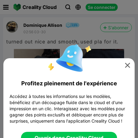

Creality Cloud
Se connecter



Dominique Allison
S'abonner
02:56 03-30
turned out nice and smooth, used pla for it.

Profitez pleinement de l'expérience
Accédez à toutes les informations sur les modèles,
bénéficiez d'un découpage fluide dans le cloud et d'une
impression en un clic. Interagissez avec les modèles pour
gagner des points exclusifs et débloquer encore plus de
surprises, uniquement dans l'application Creality Cloud !
Duck Frankenstein
22.21MB
Lier un modèle