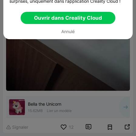
surprises, uniquement dans l'application Creality Cloud !
Ouvrir dans Creality Cloud
Annulé
Bella the Unicorn
15.62MB
Lier un modèle


Signaler
12
