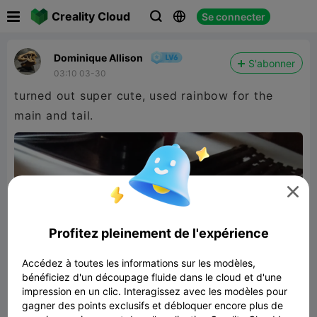

Creality Cloud
Se connecter



Dominique Allison
S'abonner
03:10 03-30
turned out super cute, used rainbow for the
main and tail.

Profitez pleinement de l'expérience
Accédez à toutes les informations sur les modèles,
bénéficiez d'un découpage fluide dans le cloud et d'une
impression en un clic. Interagissez avec les modèles pour
gagner des points exclusifs et débloquer encore plus de