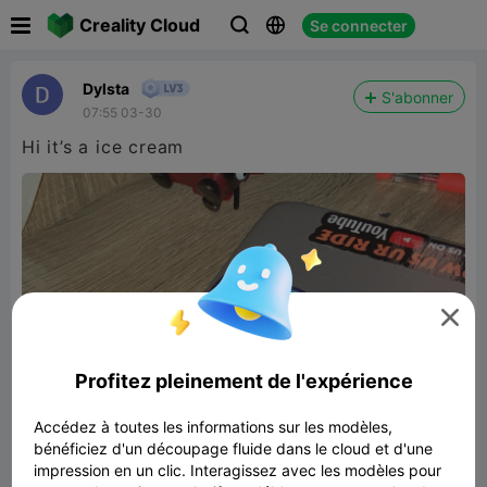

Creality Cloud
Se connecter



Dylsta
S'abonner
07:55 03-30
Hi it’s a ice cream

Profitez pleinement de l'expérience
Accédez à toutes les informations sur les modèles,
bénéficiez d'un découpage fluide dans le cloud et d'une
impression en un clic. Interagissez avec les modèles pour