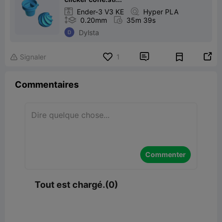

Ender-3 V3 KE

Hyper PLA

0.20mm

35m 39s
Dylsta


Signaler
1

Commentaires
Commenter
Tout est chargé.(0)