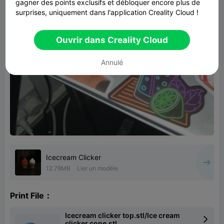
gagner des points exclusifs et débloquer encore plus de
surprises, uniquement dans l'application Creality Cloud !
Ouvrir dans Creality Cloud
Annulé
Icecream Clicker
12.78MB
Lier un modèle
Print File：
Icecream clicker top.stl/Ice cream

clicker cone.stl...